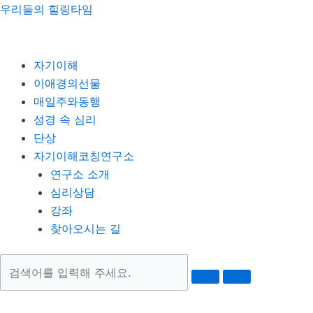
콘
Menu
포
우리들의 힐링타임
텐
스
츠
트
로
탐
자기이해
건
색
이애경의선물
너
매일주와동행
뛰
성경 속 심리
기
단상
자기이해코칭연구소
연구소 소개
심리상담
강좌
찾아오시는 길