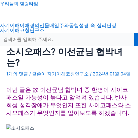
콘
포
우리들의 힐링타임
텐
스
츠
트
자기이해
이애경의선물
매일주와동행
성경 속 심리
단상
로
탐
자기이해코칭연구소
건
색
너
뛰
소시오패스? 이선균님 협박녀
기
는?
1개의 댓글
/ 글쓴이
자기이해코칭연구소
/
2024년 01월 04일
이번 글은 故 이선균님 협박녀 중 한명이 사이코
패스일 가능성이 높다고 알려져 있습니다. 반사
회성 성격장애가 무엇인지 또한 사이코패스와 소
시오패스가 무엇인지를 알아보도록 하겠습니다.