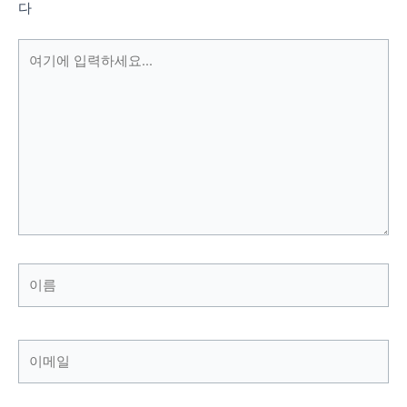
다
여
기
에
입
력
하
세
요...
이
름
이
메
일