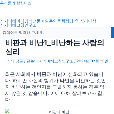
콘
포
우리들의 힐링타임
텐
스
츠
트
자기이해
이애경의선물
매일주와동행
성경 속 심리
단상
로
탐
자기이해코칭연구소
건
색
너
뛰
비판과 비난1_비난하는 사람의
기
심리
1개의 댓글
/ 글쓴이
자기이해코칭연구소
/
2024년 02월 20일
최근 사회에서
비판과 비난
이 심화되고 있습니
다. 하지만 자신의 행위가 타인을 비판하는 것인
지 비난하는 것인지를 구별하지 못하는 경우 역
시 많은 것 같습니다. 이에 대해 살펴보고자 합니
다.