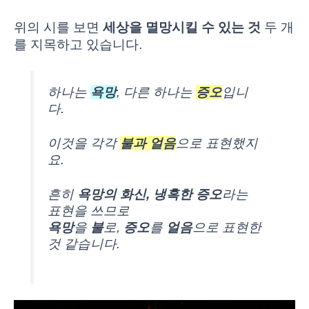
위의 시를 보면
세상을 멸망시킬 수 있는 것
두 개
를 지목하고 있습니다.
하나는
욕망
, 다른 하나는
증오
입니
다.
이것을 각각
불과 얼음
으로 표현했지
요.
흔히
욕망의 화신, 냉혹한 증오
라는
표현을 쓰므로
욕망
을
불
로,
증오
를
얼음
으로 표현한
것 같습니다.