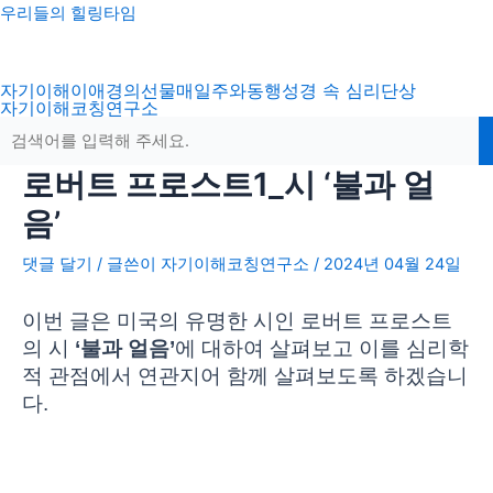
콘
포
우리들의 힐링타임
텐
스
츠
트
자기이해
이애경의선물
매일주와동행
성경 속 심리
단상
로
탐
자기이해코칭연구소
건
색
너
뛰
로버트 프로스트1_시 ‘불과 얼
기
음’
댓글 달기
/ 글쓴이
자기이해코칭연구소
/
2024년 04월 24일
이번 글은 미국의 유명한 시인 로버트 프로스트
의 시
‘불과 얼음’
에 대하여 살펴보고 이를 심리학
적 관점에서 연관지어 함께 살펴보도록 하겠습니
다.