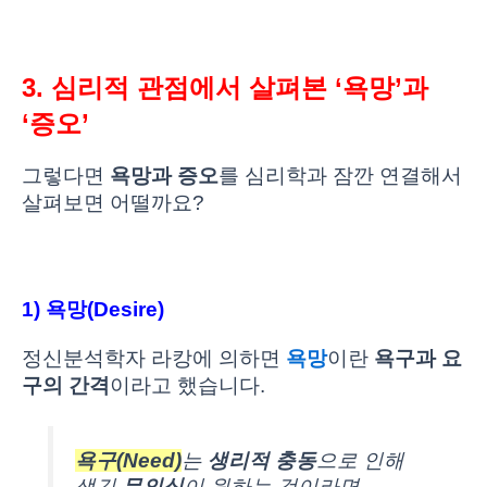
3. 심리적 관점에서 살펴본 ‘욕망’과
‘증오’
그렇다면
욕망과 증오
를 심리학과 잠깐 연결해서
살펴보면 어떨까요?
1) 욕망(Desire)
정신분석학자 라캉에 의하면
욕망
이란
욕구과 요
구의 간격
이라고 했습니다.
욕구(Need)
는
생리적 충동
으로 인해
생긴
무의식
이 원하는 것이라면,