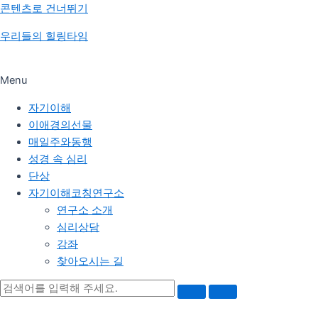
콘텐츠로 건너뛰기
우리들의 힐링타임
Menu
자기이해
이애경의선물
매일주와동행
성경 속 심리
단상
자기이해코칭연구소
연구소 소개
심리상담
강좌
찾아오시는 길