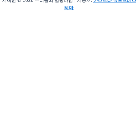
저작권 © 2026 우리들의 힐링타임 | 제공처:
아스트라 워드프레스
테마