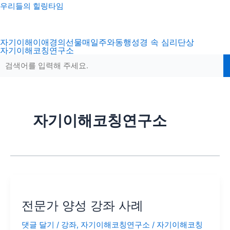
콘
포
우리들의 힐링타임
텐
스
츠
트
자기이해
이애경의선물
매일주와동행
성경 속 심리
단상
로
페
자기이해코칭연구소
건
이
너
지
뛰
매
기
김
자기이해코칭연구소
전
문
전문가 양성 강좌 사례
가
양
댓글 달기
/
강좌
,
자기이해코칭연구소
/
자기이해코칭
성