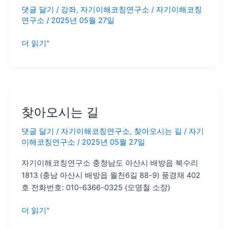
육
댓글 달기
/
강좌
,
자기이해코칭연구소
/
자기이해코칭
사
연구소
/
2025년 05월 27일
례
더 읽기"
찾
아
찾아오시는 길
오
시
댓글 달기
/
자기이해코칭연구소
,
찾아오시는 길
/
자기
는
이해코칭연구소
/
2025년 05월 27일
길
자기이해코칭연구소 충청남도 아산시 배방읍 북수리
1813 (충남 아산시 배방읍 월천6길 88-9) 풍경채 402
호 전화번호: 010-6366-0325 (오명철 소장)
더 읽기"