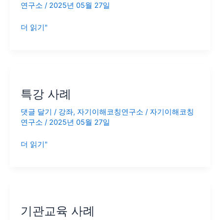
연구소
/
2025년 05월 27일
강
좌
더 읽기"
사
례
특
강
특강 사례
사
례
댓글 달기
/
강좌
,
자기이해코칭연구소
/
자기이해코칭
연구소
/
2025년 05월 27일
더 읽기"
기
관
기관교육 사례
교