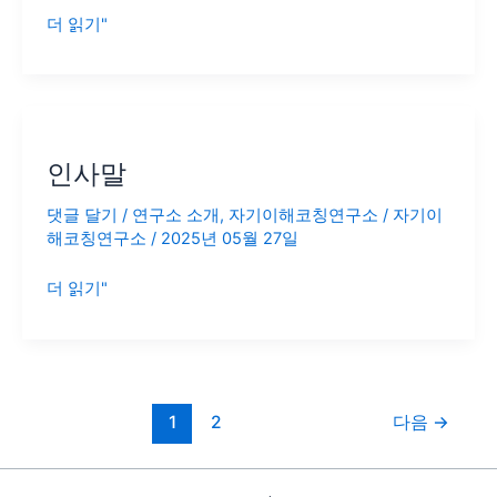
더 읽기"
인
사
인사말
말
댓글 달기
/
연구소 소개
,
자기이해코칭연구소
/
자기이
해코칭연구소
/
2025년 05월 27일
더 읽기"
1
2
다음
→