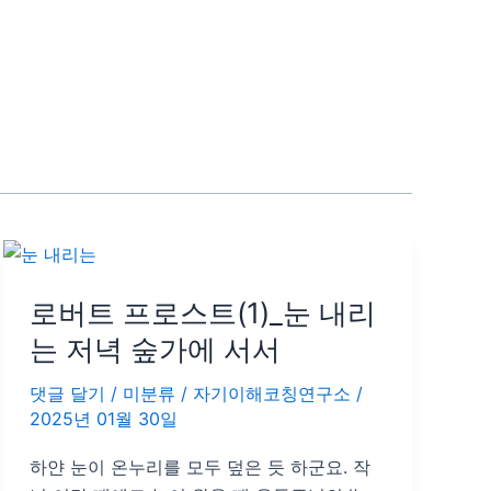
로
버
로버트 프로스트(1)_눈 내리
트
프
는 저녁 숲가에 서서
로
댓글 달기
/
미분류
/
자기이해코칭연구소
/
스
2025년 01월 30일
트
(1)_
하얀 눈이 온누리를 모두 덮은 듯 하군요. 작
눈