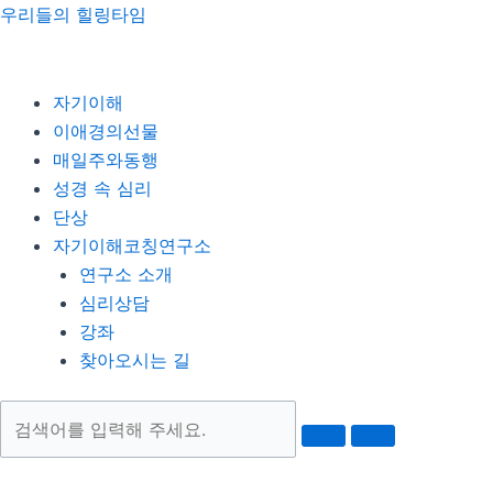
콘
Menu
우리들의 힐링타임
텐
츠
로
자기이해
건
이애경의선물
너
매일주와동행
뛰
성경 속 심리
기
단상
자기이해코칭연구소
연구소 소개
심리상담
강좌
찾아오시는 길