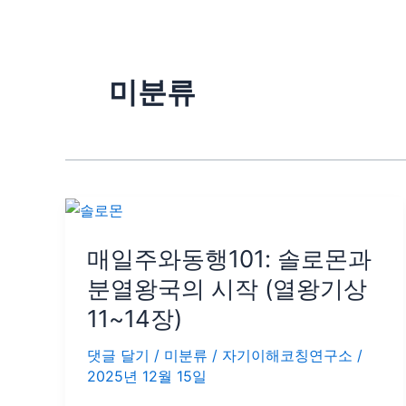
미분류
매
일
매일주와동행101: 솔로몬과
주
와
분열왕국의 시작 (열왕기상
동
11~14장)
행
101:
댓글 달기
/
미분류
/
자기이해코칭연구소
/
솔
2025년 12월 15일
로