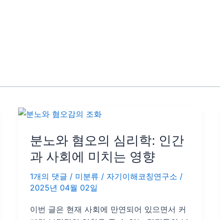
분
노
분노와 혐오의 심리학: 인간
와
혐
과 사회에 미치는 영향
오
1개의 댓글
/
미분류
/
자기이해코칭연구소
/
의
2025년 04월 02일
심
리
이번 글은 현재 사회에 만연되어 있으면서 커
학: